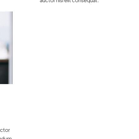
auctor nisi elit consequat.
uctor
bendum