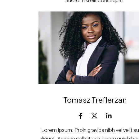
auctor nisi elit consequat.
Tomasz Treflerzan
Lorem Ipsum. Proin gravida nibh vel velit a
aliquet. Aenean sollicitudin, lorem quis bi